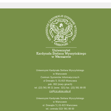
Uniwersytet Kardynała Stefana Wyszyńskiego
w Warszawie
Centrum Systemów Informatycznych
ul Dewajtis 5, 01-815 Warszawa
pok. 002 (stary gmach)
tel. (22) 561 89 21 (wew. 321) fax. (22) 561 89 95
csi@csi.uksw.edu.pl
Uniwersytet Kardynała Stefana Wyszyńskiego
w Warszawie
ul. Dewajtis 5 | 01-815 Warszawa
tel. centrala 022/ 561 88 00