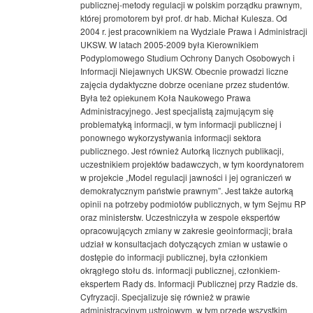
publicznej-metody regulacji w polskim porządku prawnym,
której promotorem był prof. dr hab. Michał Kulesza. Od
2004 r. jest pracownikiem na Wydziale Prawa i Administracji
UKSW. W latach 2005-2009 była Kierownikiem
Podyplomowego Studium Ochrony Danych Osobowych i
Informacji Niejawnych UKSW. Obecnie prowadzi liczne
zajęcia dydaktyczne dobrze oceniane przez studentów.
Była też opiekunem Koła Naukowego Prawa
Administracyjnego. Jest specjalistą zajmującym się
problematyką informacji, w tym informacji publicznej i
ponownego wykorzystywania informacji sektora
publicznego. Jest również Autorką licznych publikacji,
uczestnikiem projektów badawczych, w tym koordynatorem
w projekcie „Model regulacji jawności i jej ograniczeń w
demokratycznym państwie prawnym”. Jest także autorką
opinii na potrzeby podmiotów publicznych, w tym Sejmu RP
oraz ministerstw. Uczestniczyła w zespole ekspertów
opracowujących zmiany w zakresie geoinformacji; brała
udział w konsultacjach dotyczących zmian w ustawie o
dostępie do informacji publicznej, była członkiem
okrągłego stołu ds. informacji publicznej, członkiem-
ekspertem Rady ds. Informacji Publicznej przy Radzie ds.
Cyfryzacji. Specjalizuje się również w prawie
administracyjnym ustrojowym, w tym przede wszystkim